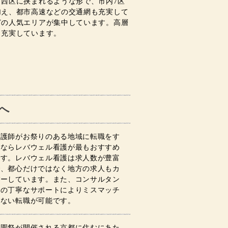
西区に挟まれるような形で、市内7区
加え、都市高速などの交通網も充実して
どの人気エリアが集中しています。高層
も充実しています。
へ
看護師がお祭りのある地域に転職をす
るならレバウェル看護が最もおすすめ
です。レバウェル看護は求人数が豊富
で、都心だけではなく地方の求人もカ
バーしています。また、コンサルタン
トの丁寧なサポートによりミスマッチ
のない転職が可能です。
祇園祭が開催される京都に住むにあた